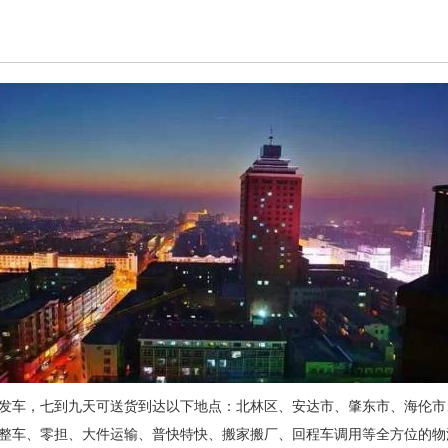
发车，七到九天可送货到达以下地点：北林区、安达市、肇东市、海伦市
整车、零担、大件运输、普快特快、搬家搬厂、回程车调用等全方位的物