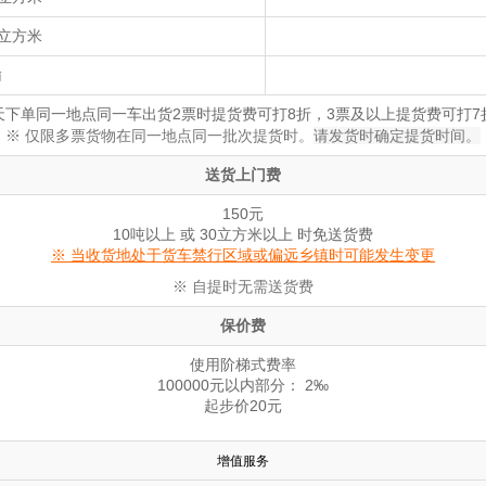
60立方米
输
天下单同一地点同一车出货2票时提货费可打8折，3票及以上提货费可打7
※ 仅限多票货物在同一地点同一批次提货时。
请发货时确定
提货时间。
送货上门费
150元
10吨以上 或 30立方米以上 时免送货费
※ 当收货地处于货车禁行区域或偏远乡镇时可能发生变更
※ 自提时无需送货费
保价费
使用阶梯式费率
100000元以内部分： 2‰
起步价20元
增值服务